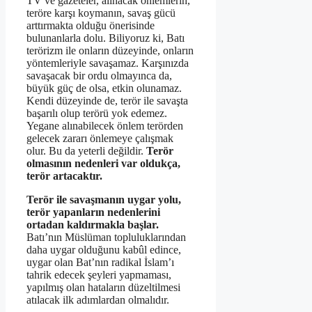
TV ve gazeteler, alınacak önlemlerin,
teröre karşı koymanın, savaş gücü
arttırmakta olduğu önerisinde
bulunanlarla dolu. Biliyoruz ki, Batı
terörizm ile onların düzeyinde, onların
yöntemleriyle savaşamaz. Karşınızda
savaşacak bir ordu olmayınca da,
büyük güç de olsa, etkin olunamaz.
Kendi düzeyinde de, terör ile savaşta
başarılı olup terörü yok edemez.
Yegane alınabilecek önlem terörden
gelecek zararı önlemeye çalışmak
olur. Bu da yeterli değildir.
Terör
olmasının nedenleri var oldukça,
terör artacaktır.
Terör ile savaşmanın uygar yolu,
terör yapanların nedenlerini
ortadan kaldırmakla başlar.
Batı’nın Müslüman topluluklarından
daha uygar olduğunu kabûl edince,
uygar olan Bat’nın radikal İslam’ı
tahrik edecek şeyleri yapmaması,
yapılmış olan hataların düzeltilmesi
atılacak ilk adımlardan olmalıdır.