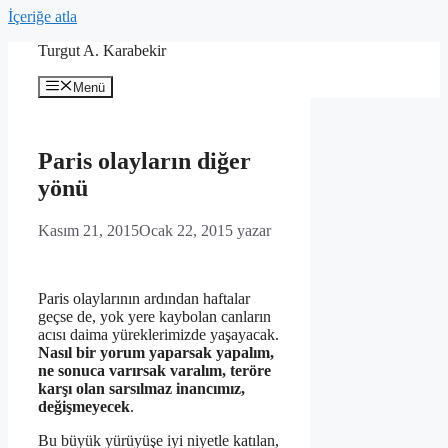
İçeriğe atla
Turgut A. Karabekir
Menü
Paris olayların diğer
yönü
Kasım 21, 2015
Ocak 22, 2015
yazar
Paris olaylarının ardından haftalar
geçse de, yok yere kaybolan canların
acısı daima yüreklerimizde yaşayacak.
Nasıl bir yorum yaparsak yapalım,
ne sonuca varırsak varalım, teröre
karşı olan sarsılmaz inancımız,
değişmeyecek
.
Bu büyük yürüyüşe iyi niyetle katılan,