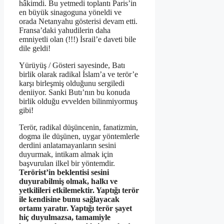
hâkimdi. Bu yetmedi toplantı Paris’in
en büyük sinagoguna yöneldi ve
orada Netanyahu gösterisi devam etti.
Fransa’daki yahudilerin daha
emniyetli olan (!!!) İsrail’e daveti bile
dile geldi!
Yürüyüş / Gösteri sayesinde, Batı
birlik olarak radikal İslam’a ve terör’e
karşı birleşmiş olduğunu sergiledi
deniiyor. Sanki Butı’nın bu konuda
birlik olduğu evvelden bilinmiyormuş
gibi!
Terör, radikal düşüncenin, fanatizmin,
dogma ile düşünen, uygar yöntemlerle
derdini anlatamayanların sesini
duyurmak, intikam almak için
başvurulan ilkel bir yöntemdir.
Terörist’in beklentisi sesini
duyurabilmiş olmak, halkı ve
yetkilileri etkilemektir. Yaptığı terör
ile kendisine bunu sağlayacak
ortamı yaratır. Yaptığı terör şayet
hiç duyulmazsa, tamamiyle