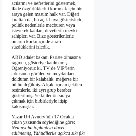
acılarını ve nefretlerini göstermek,
ifade özgürlüklerini korumak için bir
araya gelen masum halk var. Diğeri
taraftan da, bu açık hava gösterisinde,
politik nedenlerle mecburen veya
isteyerek katılan, devetlerin mevki
sahipleri var. Bize gösterilenlerle
onların korku içinde atrafı
süzdüklerini izledik.
ABD adalet bakanı Pariste olmasına
ragmen, gösteriye katılmamış.
Öğreniyoruz ki, TV de VIP’lerin
arkasında görülen ve meydanları
dolduran bir kalabalık, meğerse bir
bütün değilmiş. Alçak açıdan çekilen
resimlerle, iki ayrı grup beraber
gösterilmiş. Yetkililer ön sıraya
çıkmak için birbirleriyle itişip
kakışmışlar.
Yazar Uri Avnery’nin 17 Ocakta
çıkan yazısında söylediğine göre:
Netanyahu toplantıya davet
edilmemiş, Yahudilerile açıkca sıkı fıkı