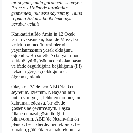
bir dayanışmada görülmek istemeyen
Francois Hollande tarafından
gelmemesi, bilhassa söylenmiş
.
Buna
ragmen Netanyahu iki bakanıyla
beraber gelmiş
.
Karikatürist İdo Amin’in 12 Ocak
tarihli yazısından, İsrailde Musa, İsa
ve Muhammed’in resimlerinin
yayınlanmasının yasak olduğunu
öğrendik. Bu suretle Netanyahu’nun
katıldığı yürüyüşün nedeni olan basın
ve ifade özgürlüğüne bağlılığının (!!!)
nekadar gerçekçi olduğunu da
öğrenmiş olduk.
Olayları TV’de ben ABD’de iken
seyrettim. İzlemim, Netayahu’nun
bütün yürüyüşü, fetihden dönmüş bir
kahraman edesıya, bir gövde
gösterisine çevirmesiydi. Başka
ülkelerde nasıl gösterildiğini
bilmiyorum, ABD’de Netanyahu ön
planda, her haberde, her tekrarda, her
kanalda, gülücükler atarak, ekranlara