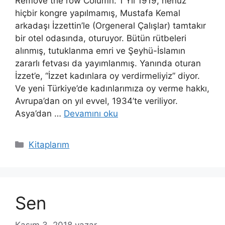
Remove the row Column: 1 Yıl 1919, henüz
hiçbir kongre yapılmamış, Mustafa Kemal
arkadaşı İzzettin’le (Orgeneral Çalışlar) tamtakır
bir otel odasında, oturuyor. Bütün rütbeleri
alınmış, tutuklanma emri ve Şeyhü-İslamın
zararlı fetvası da yayımlanmış. Yanında oturan
İzzet’e, “İzzet kadınlara oy verdirmeliyiz” diyor.
Ve yeni Türkiye’de kadınlarımıza oy verme hakkı,
Avrupa’dan on yıl evvel, 1934’te veriliyor.
Asya’dan …
Devamını oku
Kategoriler
Kitaplarım
Sen