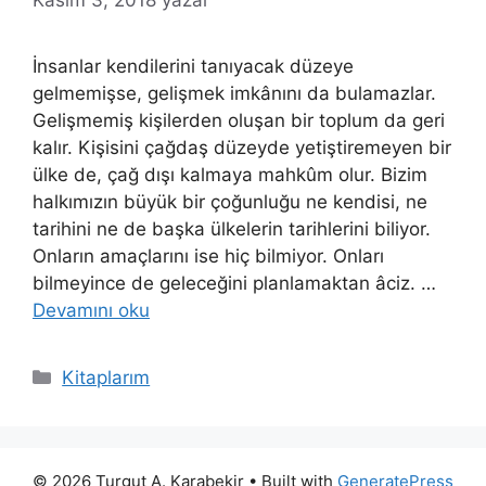
Kasım 3, 2018
yazar
İnsanlar kendilerini tanıyacak düzeye
gelmemişse, gelişmek imkânını da bulamazlar.
Gelişmemiş kişilerden oluşan bir toplum da geri
kalır. Kişisini çağdaş düzeyde yetiştiremeyen bir
ülke de, çağ dışı kalmaya mahkûm olur. Bizim
halkımızın büyük bir çoğunluğu ne kendisi, ne
tarihini ne de başka ülkelerin tarihlerini biliyor.
Onların amaçlarını ise hiç bilmiyor. Onları
bilmeyince de geleceğini planlamaktan âciz. …
Devamını oku
Kategoriler
Kitaplarım
© 2026 Turgut A. Karabekir
• Built with
GeneratePress