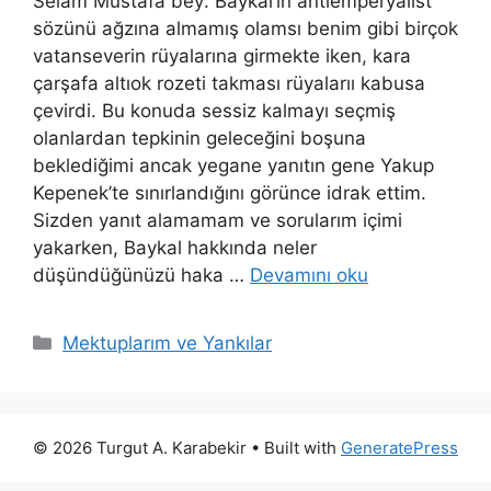
Selam Mustafa bey: Baykal’ın antiemperyalist
sözünü ağzına almamış olamsı benim gibi birçok
vatanseverin rüyalarına girmekte iken, kara
çarşafa altıok rozeti takması rüyalarıı kabusa
çevirdi. Bu konuda sessiz kalmayı seçmiş
olanlardan tepkinin geleceğini boşuna
beklediğimi ancak yegane yanıtın gene Yakup
Kepenek’te sınırlandığını görünce idrak ettim.
Sizden yanıt alamamam ve sorularım içimi
yakarken, Baykal hakkında neler
düşündüğünüzü haka …
Devamını oku
Kategoriler
Mektuplarım ve Yankılar
© 2026 Turgut A. Karabekir
• Built with
GeneratePress