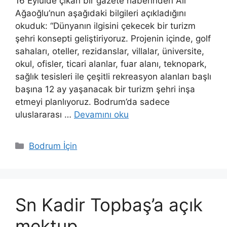
16 Eylülde çıkan bir gazete haberinden Ali
Ağaoğlu’nun aşağıdaki bilgileri açıkladığını
okuduk: “Dünyanın ilgisini çekecek bir turizm
şehri konsepti geliştiriyoruz. Projenin içinde, golf
sahaları, oteller, rezidanslar, villalar, üniversite,
okul, ofisler, ticari alanlar, fuar alanı, teknopark,
sağlık tesisleri ile çeşitli rekreasyon alanları başlı
başına 12 ay yaşanacak bir turizm şehri inşa
etmeyi planlıyoruz. Bodrum’da sadece
uluslararası …
Devamını oku
Kategoriler
Bodrum İçin
Sn Kadir Topbaş’a açık
mektup