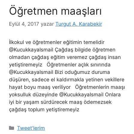
Öğretmen maaşları
Eylül 4, 2017
yazar
Turgut A. Karabekir
İlkokul ve öğretmenler eğitimin temelidir
@KucukkayaIsmail Çağdaş bilgide öğretmen
olmadan çağdaş eğitim veremez çağdaş insan
yetiştiremeyiz Öğretmenler açlık sınırında
@KucukkayaIsmail Bizi oduğumuz duruma
düşüren, sadece el kaldırmakla yetinen vekillere
hayat boyu maaş veriliyor Öğretmenlerin maaşı
yoksulluk düzeyinde @KucukkayaIsmail Onlara
iyi bir yaşam sürdürecek maaş ödemezsek
çağdaş toplum yetiştiremeyiz
Kategoriler
Tweet'lerim