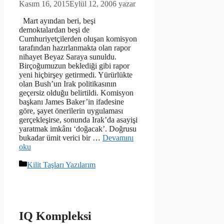
Kasım 16, 2015
Eylül 12, 2006
yazar
Mart ayından beri, beşi
demoktalardan beşi de
Cumhuriyetçilerden oluşan komisyon
tarafından hazırlanmakta olan rapor
nihayet Beyaz Saraya sunuldu.
Birçoğumuzun beklediği gibi rapor
yeni hiçbirşey getirmedi. Yürürlükte
olan Bush’un Irak politikasının
geçersiz olduğu belirtildi. Komisyon
başkanı James Baker’in ifadesine
göre, şayet önerilerin uygulaması
gerçekleşirse, sonunda Irak’da asayişi
yaratmak imkânı ‘doğacak’. Doğrusu
bukadar ümit verici bir …
Devamını
oku
Kategoriler
Kilit Taşları Yazılarım
IQ Kompleksi