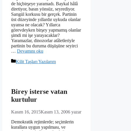
de hiçbirşeye yaramadı. Baykal hâlâ
diretiyor, basın yönsüz, seyrediyor.
Sarıgül korkusu bir gerçek. Partinin
üst düzeyinde yıllardır uykuda olanlar
uyansa ne olacak? Yıllarca
görevdeyken birşey yapmamış olanlar
şimdi mi işe yarayacaklar?
Yaramazlar, dinozorlar atâletleriyle
partinin bu duruma düşüşüne seyirci
…
Devamını oku
Kategoriler
Kilit Taşları Yazılarım
Birey isterse vatan
kurtulur
Kasım 16, 2015
Kasım 13, 2006
yazar
Demokratik rejimlerde; seçimlerin
kurallara uygun yapılması, ve