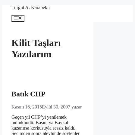
İçeriğe
Turgut A. Karabekir
atla
Menü
Kilit Taşları
Yazılarım
Batık CHP
Kasım 16, 2015
Eylül 30, 2007
yazar
Geçen yıl CHP’yi yenilemek
mümkündü. Basın, ya Baykal
kazanırsa korkusuyla sessiz kaldı.
Seçimden sonra aleyhinde söylenler