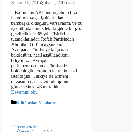
Kasım 16, 2015
Şubat 1, 2005
yazar
Bir an için AKP nin niyetinin bizi
inandırmaya çaılştıklarından
bambaşka olduğunu varsayalım, ve bu
ışık altında elimizdeki bilgilere bir göz
gezdirelim. 1965 yılı TBMM
tutanaklarından Refah Partisinden
Abdullah Gül’ün ağzından: –
Avrupada Türkiyeye karşı nasıl
bakıldığını, nasıl aşağılandığını
biliyoruz. –Avrupa
parlementosu’unda Türkiyede
bölücülüğün, otonom idarenin nasıl
istendiğini, Türkiye’de Ermeni
davasının nasıl savunulduğunu
göreceksiniz. –Kırk yıllık …
Devamını oku
Kategoriler
Kilit Taşları Yazılarım
Yeni yazılar
Sayfa
Sayfa
Sayfa
←
Önceki
1
…
21
22