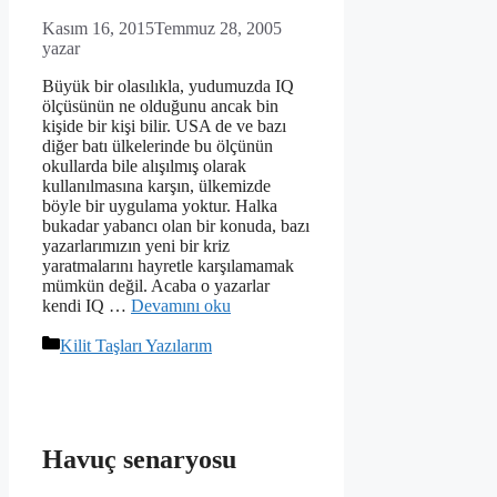
Kasım 16, 2015
Temmuz 28, 2005
yazar
Büyük bir olasılıkla, yudumuzda IQ
ölçüsünün ne olduğunu ancak bin
kişide bir kişi bilir. USA de ve bazı
diğer batı ülkelerinde bu ölçünün
okullarda bile alışılmış olarak
kullanılmasına karşın, ülkemizde
böyle bir uygulama yoktur. Halka
bukadar yabancı olan bir konuda, bazı
yazarlarımızın yeni bir kriz
yaratmalarını hayretle karşılamamak
mümkün değil. Acaba o yazarlar
kendi IQ …
Devamını oku
Kategoriler
Kilit Taşları Yazılarım
Havuç senaryosu