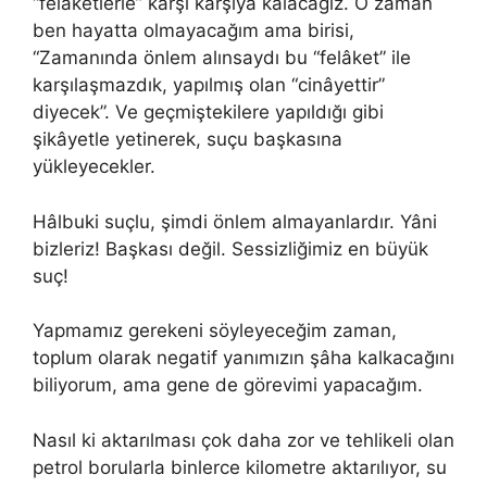
“felâketlerle” karşı karşıya kalacağız. O zaman
ben hayatta olmayacağım ama birisi,
“Zamanında önlem alınsaydı bu “felâket” ile
karşılaşmazdık, yapılmış olan “cinâyettir”
diyecek”. Ve geçmiştekilere yapıldığı gibi
şikâyetle yetinerek, suçu başkasına
yükleyecekler.
Hâlbuki suçlu, şimdi önlem almayanlardır. Yâni
bizleriz! Başkası değil. Sessizliğimiz en büyük
suç!
Yapmamız gerekeni söyleyeceğim zaman,
toplum olarak negatif yanımızın şâha kalkacağını
biliyorum, ama gene de görevimi yapacağım.
Nasıl ki aktarılması çok daha zor ve tehlikeli olan
petrol borularla binlerce kilometre aktarılıyor, su