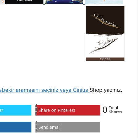
rabekir aramasını seçiniz veya Cinius
Shop yazınız.
0
Total
er
Share on Pinterest
Shares
Send email