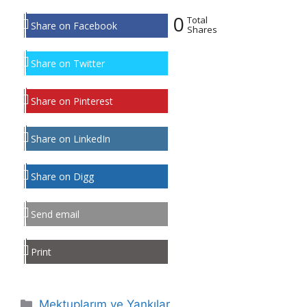
0
Total
Share on Facebook
Shares
Share on Twitter
Share on Pinterest
Share on LinkedIn
Share on Digg
Send email
Print
Kategoriler
Mektuplarım ve Yankılar