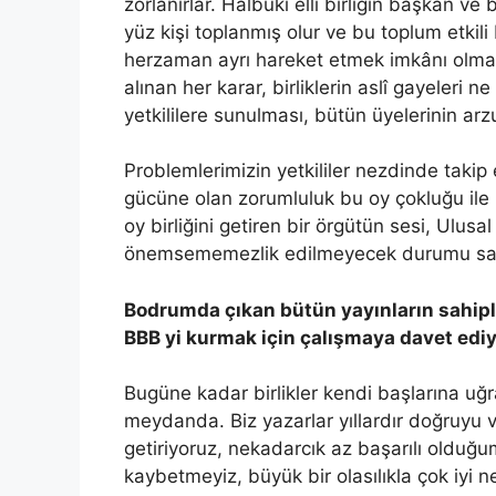
zorlanırlar. Halbuki elli birliğin başkan v
yüz kişi toplanmış olur ve bu toplum etkili
herzaman ayrı hareket etmek imkânı olması
alınan her karar, birliklerin aslî gayeler
yetkililere sunulması, bütün üyelerinin ar
Problemlerimizin yetkililer nezdinde takip 
gücüne olan zorumluluk bu oy çokluğu ile k
oy birliğini getiren bir örgütün sesi, Ulusa
önemsememezlik edilmeyecek durumu sağ
Bodrumda çıkan bütün yayınların sahipleri
BBB yi kurmak için çalışmaya davet edi
Bugüne kadar birlikler kendi başlarına uğra
meydanda. Biz yazarlar yıllardır doğruyu ve
getiriyoruz, nekadarcık az başarılı olduğu
kaybetmeyiz, büyük bir olasılıkla çok iyi ne