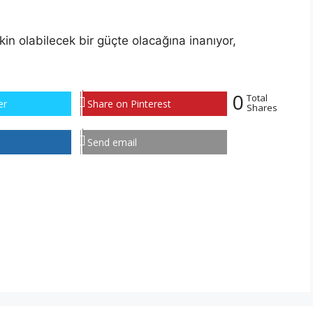
in olabilecek bir güçte olacağına inanıyor,
0
Total
er
Share on Pinterest
Shares
Send email