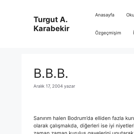
İçeriğe
atla
Anasayfa
Oku
Turgut A.
Karabekir
Özgeçmişim
B.B.B.
Aralık 17, 2004
yazar
Sanırım halen Bodrum’da elliden fazla kuru
olarak çalışmakda, diğerleri ise iyi niyetl
zaman zaman kuruluş gayelerini unutarak po