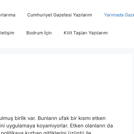
rlarıma
Cumhuriyet Gazetesi Yazılarım
Yarımada Gaze
İletişim
Bodrum İçin
Kilit Taşları Yazılarım
lmuş birlik var. Bunların ufak bir kısmı etken
erini uygulamaya koyamıyorlar. Etken olanların da
litikaya kurban gittiklerini üzüntü ile