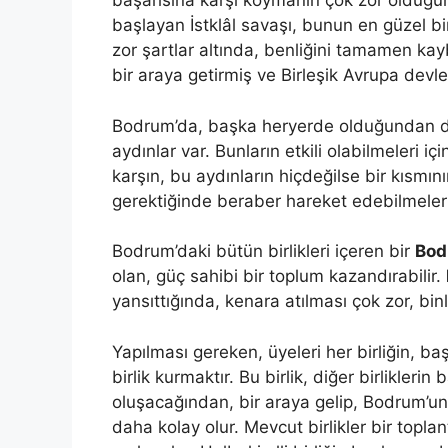
başarısına karşı koymanın çok zor olduğunu
başlayan İstklâl savaşı, bunun en güzel bir ö
zor şartlar altında, benliğini tamamen kayb
bir araya getirmiş ve Birleşik Avrupa devlet
Bodrum’da, başka heryerde olduğundan daha 
aydınlar var. Bunların etkili olabilmeleri 
karşın, bu aydınların hiçdeğilse bir kısmını
gerektiğinde beraber hareket edebilmele
Bodrum’daki bütün birlikleri içeren bir
Bodr
olan, güç sahibi bir toplum kazandırabilir.
yansıttığında, kenara atılması çok zor, bi
Yapılması gereken, üyeleri her birliğin, b
birlik kurmaktır. Bu birlik, diğer birlikler
oluşacağından, bir araya gelip, Bodrum’un 
daha kolay olur. Mevcut birlikler bir topla