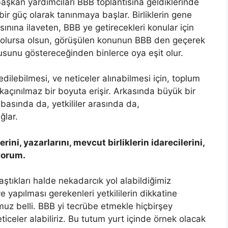
e başkan yardımcıları BBB toplantısına geldiklerinde
 bir güç olarak tanınmaya başlar. Birliklerin gene
nına ilaveten, BBB ye getirecekleri konular için
i ne olursa olsun, görüşülen konunun BBB den geçerek
zusunu göstereceğinden binlerce oya eşit olur.
edilebilmesi, ve neticeler alınabilmesi için, toplum
açınılmaz bir boyuta erişir. Arkasında büyük bir
l basında da, yetkililer arasında da,
lar.
ni, yazarlarını, mevcut birliklerin idarecilerini,
yorum.
ştıkları halde nekadarcık yol alabildiğimiz
 yapılması gerekenleri yetkililerin dikkatine
muz belli. BBB yi tecrübe etmekle hiçbirşey
ticeler alabiliriz. Bu tutum yurt içinde örnek olacak