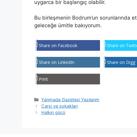
uygarca bir başlangıç olabilir.
Bu birleşmenin Bodrum’un sorunlarında etk
geleceğe ümitle bakıyorum.
Share on Facebook
Share on Twitt
Share on LinkedIn
Share on Digg
Print
Kategoriler
Yarımada Gazetesi Yazılarım
Çarşı ve sokakları
Halkın gücü