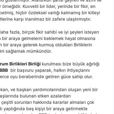
 göstermiştir. Atatürkün şahsi gayreti ve azmi ile
rneğidir. Kuvvetli bir lider, yerinde bir fikir, en
etmiş, hiçbir özdeksel varlığı kalmamış bir kitleyi
lerine karşı inanılmaz bir zafere ulaştırmıştır.
fazla, birçok fikir sahibi ve iyi şeyleri isteyen
için bir araya gelmelerni beklemek hayal olmasına
n bir araya gelerek kurmuş oldukları Birliklerin
rini sağlamak mümkündür.
um Birlikleri Birliği
kurulması bize büyük ağırlığı
BBB
bir başvuru yaparak, halkın ihtiyaçlarını
nlerce oyu beraberinde getiren güce sahip olur.
aşkan, ve başkan yardımcılarından oluşan yeni bir
in başlarında bulunan etken azalardan
çeşitli sorunları hakkında kararlar almaları çok
ntı yaptığında beş kişiyi bir araya getirmekte