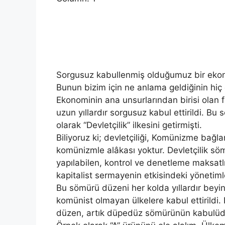
Sorgusuz kabullenmiş olduğumuz bir ekono
Bunun bizim için ne anlama geldiğinin h
Ekonominin ana unsurlarından birisi olan 
uzun yıllardır sorgusuz kabul ettirildi. B
olarak “Devletçilik” ilkesini getirmişti.
Biliyoruz ki; devletçiliği, Komünizme bağla
komünizmle alâkası yoktur. Devletçilik sö
yapılabilen, kontrol ve denetleme maksatl
kapitalist sermayenin etkisindeki yönetiml
Bu sömürü düzeni her kolda yıllardır beyi
komünist olmayan ülkelere kabul ettirildi. 
düzen, artık düpedüz sömürünün kabulüdü