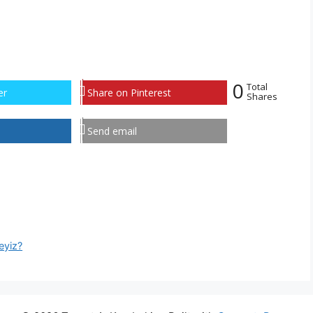
0
Total
er
Share on Pinterest
Shares
Send email
eyiz?