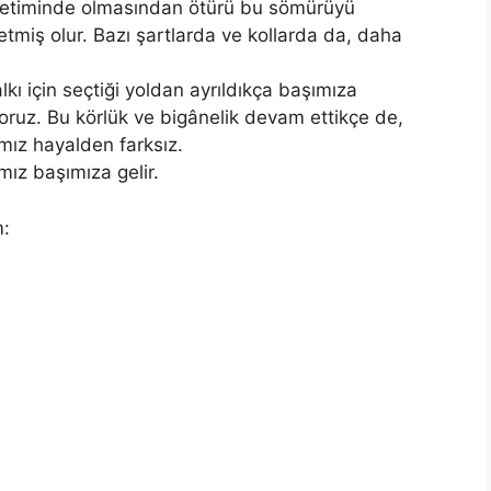
n üretiminde olmasından ötürü bu sömürüyü
tmiş olur. Bazı şartlarda ve kollarda da, daha
lkı için seçtiği yoldan ayrıldıkça başımıza
oruz. Bu körlük ve bigânelik devam ettikçe de,
ız hayalden farksız.
z başımıza gelir.
m: