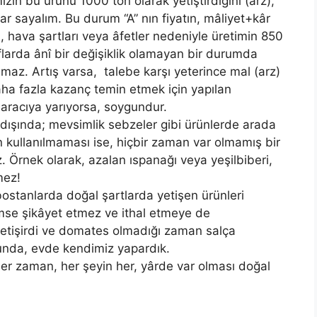
zin bu ürünü 1000 ton olarak yetiştirdiğini (arz),
ar sayalım. Bu durum “A” nın fiyatın, mâliyet+kâr
i, hava şartları veya âfetler nedeniyle üretimin 850
arda ânî bir değişiklik olamayan bir durumda
amaz. Artış varsa, talebe karşı yeterince mal (arz)
aha fazla kazanç temin etmek için yapılan
 aracıya yarıyorsa, soygundur.
 dışında; mevsimlik sebzeler gibi ürünlerde arada
n kullanılmaması ise, hiçbir zaman var olmamış bir
. Örnek olarak, azalan ıspanağı veya yeşilbiberi,
mez!
bostanlarda doğal şartlarda yetişen ürünleri
imse şikâyet etmez ve ithal etmeye de
yetişirdi ve domates olmadığı zaman salça
ğunda, evde kendimiz yapardık.
ki her zaman, her şeyin her, yârde var olması doğal