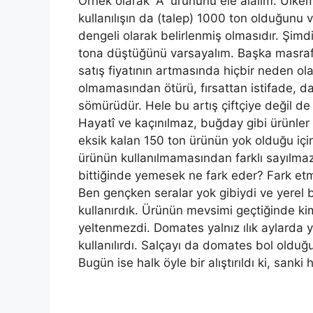
Örnek olarak “A” ürününü ele alalım. Ülkemi
kullanılışın da (talep) 1000 ton olduğunu v
dengeli olarak belirlenmiş olmasıdır. Şimd
tona düştüğünü varsayalım. Başka masrafl
satış fiyatının artmasında hiçbir neden ol
olmamasından ötürü, fırsattan istifade, d
sömürüdür. Hele bu artış çiftçiye değil de
Hayatî ve kaçınılmaz, buğday gibi ürünler
eksik kalan 150 ton ürünün yok olduğu içi
ürünün kullanılmamasından farklı sayılmaz
bittiğinde yemesek ne fark eder? Fark et
Ben gençken seralar yok gibiydi ve yerel 
kullanırdık. Ürünün mevsimi geçtiğinde k
yeltenmezdi. Domates yalnız ılık aylarda 
kullanılırdı. Salçayı da domates bol oldu
Bugün ise halk öyle bir alıştırıldı ki, san