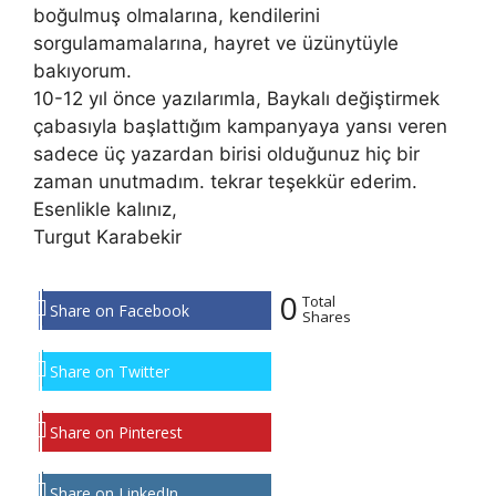
boğulmuş olmalarına, kendilerini
sorgulamamalarına, hayret ve üzünytüyle
bakıyorum.
10-12 yıl önce yazılarımla, Baykalı değiştirmek
çabasıyla başlattığım kampanyaya yansı veren
sadece üç yazardan birisi olduğunuz hiç bir
zaman unutmadım. tekrar teşekkür ederim.
Esenlikle kalınız,
Turgut Karabekir
0
Total
Share on Facebook
Shares
Share on Twitter
Share on Pinterest
Share on LinkedIn