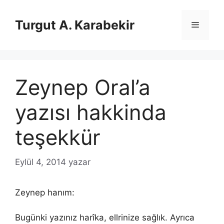
İçeriğe
atla
Turgut A. Karabekir
Menü
Zeynep Oral’a
yazısı hakkinda
teşekkür
Eylül 4, 2014
yazar
Zeynep hanım:
Bugünki yazınız harîka, ellrinize sağlık. Ayrıca