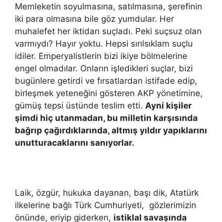
Memleketin soyulmasına, satılmasına, şerefinin
iki para olmasına bile göz yumdular. Her
muhalefet her iktidarı suçladı. Peki suçsuz olan
varmıydı? Hayır yoktu. Hepsi sırılsıklam suçlu
idiler. Emperyalistlerin bizi ikiye bölmelerine
engel olmadılar. Onların işledikleri suçlar, bizi
bugünlere getirdi ve fırsatlardan istifade edip,
birleşmek yeteneğini gösteren AKP yönetimine,
gümüş tepsi üstünde teslim etti.
Ayni kişiler
şimdi hiç utanmadan, bu milletin karşısında
bağrıp çağırdıklarında, altmış yıldır yapıklarını
unutturacaklarını sanıyorlar.
Laik, özgür, hukuka dayanan, başı dik, Atatürk
ilkelerine bağlı Türk Cumhuriyeti, gözlerimizin
önünde, eriyip giderken,
istiklal savaşında