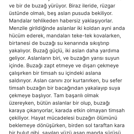
ve bir de buzağ yürüyor. Biraz ileride, rüzgar
üstünde olmalı, beş aslan pusuda bekiliyor.
Mandalar tehlikeden habersiz yaklaşıyorlar.
Menzile girildiğinde aslanlar iki koldan ayni anda
hücüm ederek, mandaları teke-tek kovalarken,
birtanesi de buzağı su kenarında sıkıştırıp
yakalıyor. Buzağ güçlü, iki aslan daha yardıma
geliyor. Aslanların biri, ve buzağın yarısı suyun
içinde. Buzağı zapt etmeye ve dışarı çekmeye
çalışırken bir timsah su içindeki aslana
saldırıyor. Aslan canını zor kurtarırken, bu sefer
timsah buzağın bir bacağından yakalayıp suya
çekmeye başlıyor. Tam başarılı olmak
üzereyken, bütün aslanlar bir olup, buzağı
karaya çıkarıyorlar, karada etkin olmayan timsah
çekiliyor. Hayat mücadelesi buzağın ölümünü
beklemeye dönüşürken, birden sol taraftan kara
bir bulut gibi, sayıları yüzü aşan manda sürüsü