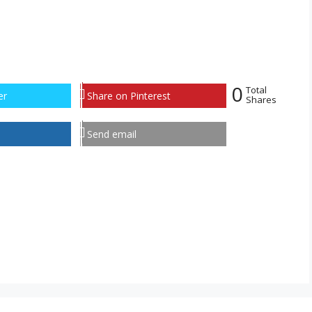
0
Total
er
Share on Pinterest
Shares
Send email