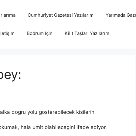
rlarıma
Cumhuriyet Gazetesi Yazılarım
Yarımada Gaze
İletişim
Bodrum İçin
Kilit Taşları Yazılarım
bey:
lka dogru yolu gosterebilecek kisilerin
i okumak, hala umit olabilecegini ifade ediyor.