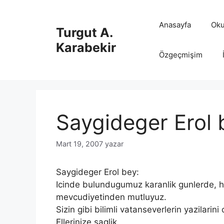
İçeriğe
atla
Anasayfa
Oku
Turgut A.
Karabekir
Özgeçmişim
Saygideger Erol 
Mart 19, 2007
yazar
Saygideger Erol bey:
Icinde bulundugumuz karanlik gunlerde, ha
mevcudiyetinden mutluyuz.
Sizin gibi bilimli vatanseverlerin yazilarin
Ellerinize saglik.