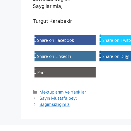
Saygilarimla,
Turgut Karabekir
Share on Facebook
Share on Twitt
Share on LinkedIn
Share on Digg
Print
Kategoriler
Mektuplarım ve Yankılar
Sayın Mustafa bey:
Bağımsızlığımız