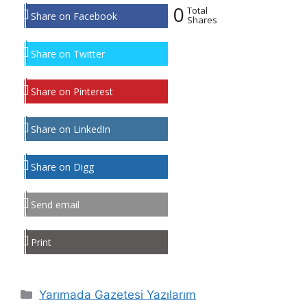
0
Total
Share on Facebook
Shares
Share on Twitter
Share on Pinterest
Share on LinkedIn
Share on Digg
Send email
Print
Kategoriler
Yarımada Gazetesi Yazılarım