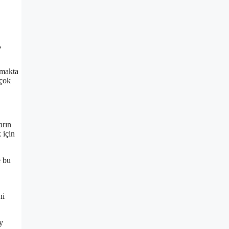
,
amakta
 çok
arın
 için
e bu
ni
y