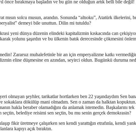
önce bırakmaya başladın ve bu gün ne olduğun artık belli bile değil!
rat mısın solcu musun, arandın. Sonunda “altıoku”, Atatürk ilkelerini, b
ryalist” demeyi bile unuttun. Dilin mi tutuldu?
rasi yeni dünya düzenin elindeki kapitalizmin kıskacında can çekişiyo
akarak yolunu şaşırdın ve bu ülkenin batık derecesinde çökmesini önle
rmedin! Zararsız muhalefetinle bir an için emperyalizme katkı vermediği
yalizmin eline düşmesine en azından, seyirci oldun. Bugünkü duruma ne
eri olmayan şeyhler, tarikatlar hortlarken ben 22 yaşındaydım Sen ban
m ve sokaklara dökülüp mani olmadım. Sen o zaman da halktan kopuktun
anın hakla beraber olamadığını da anlamak istemedin. Başkalarını tek
n seçtin, belediye reisimi sen seçtin, bu mu senin gerçek demokrasin?
aşıp fikir üretmeye çalışırken sen kendi yarattığın etrafınla, kendi yank
nlara kapıyı açık bıraktın.