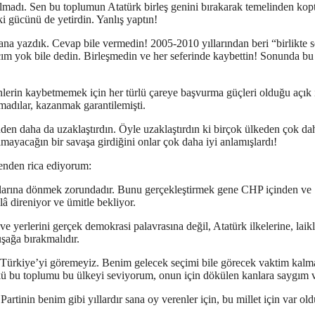
adı. Sen bu toplumun Atatürk birleş genini bırakarak temelinden kop
ki gücünü de yetirdin. Yanlış yaptın!
sana yazdık. Cevap bile vermedin! 2005-2010 yıllarından beri “birlikte 
m yok bile dedin. Birleşmedin ve her seferinde kaybettin! Sonunda bu
lerin kaybetmemek için her türlü çareye başvurma güçleri olduğu açık i
pmadılar, kazanmak garantilemişti.
den daha da uzaklaştırdın. Öyle uzaklaştırdın ki birçok ülkeden çok da
mayacağın bir savaşa girdiğini onlar çok daha iyi anlamışlardı!
enden rica ediyorum:
rlarına dönmek zorundadır. Bunu gerçekleştirmek gene CHP içinden ve
lâ direniyor ve ümitle bekliyor.
 ve yerlerini gerçek demokrasi palavrasına değil, Atatürk ilkelerine, laikl
uşağa bırakmalıdır.
lan Türkiye’yi göremeyiz. Benim gelecek seçimi bile görecek vaktim kalm
 bu toplumu bu ülkeyi seviyorum, onun için dökülen kanlara saygım v
artinin benim gibi yıllardır sana oy verenler için, bu millet için var o