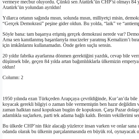
vermeye mecbur oluyordu. Çünkü sen Atatürk’ün CHP’si olmayı 84 yıl 
Atatürk’ün yolundan ayrıldın!
Yıllarca ortanın sağında mısın, solunda mısın, milliyetçi misin, demok
“Gerçek Demokrasi” peşine gider oldun. Bu yolda, “laik” ve “antiempe
Söyle bana: tam başarıya erişmiş gerçek demokrasi nerede var? Demok
Ama sen kanıtlanmış başarılarıyla mucizeler yaratmış Kemalizm’i bır
için imkânlarını kullanamadın. Önde gelen suçlu sensin.
20 yıldır fabrika ayarlarına dönmen gerektiğini yazdık, cevap bile ve
düşünsek bile, geçen 84 yılda artan bağımlılıklarla ülkemizin emper
oldun!
Column: 2
1950 yılında ezan Türkçeden Arapçaya çevrildiğinde, Kur’an’da bile y
koyacak gerekli bilgiyi o zaman bile vermemiştin ben hazır değildi
zaman halktan nasıl kopuksan bugün de kopuksun. Çarşı Pazar dolaşm
adamlıkla suçlarken, parti tek adama bağlı kaldı. Benim vekillerimi se
Bu ülkede CHP’nin fikir alacağı yüzlerce insan varken ve onlar sana ul
odanda olarak bu ülkenin parçalanmasında en büyük rol, oynayacak ola