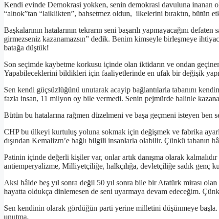
Kendi evinde Demokrasi yokken, senin demokrasi davuluna inanan olm
“altıok”tan “laiklikten”, bahsetmez oldun, ilkelerini bıraktın, bütün et
Başkalarının hatalarının tekrarın seni başarılı yapmayacağını defaten 
girmezseniz kazanamazsın” dedik. Benim kimseyle birleşmeye ihtiyacı
batağa düştük!
Son seçimde kaybetme korkusu içinde olan iktidarın ve ondan geçinen
Yapabileceklerini bildikleri için faaliyetlerinde en ufak bir değişik ya
Sen kendi güçsüzlüğünü unutarak acayip bağlantılarla tabanını kendin
fazla insan, 11 milyon oy bile vermedi. Senin pejmürde halinle kazana
Bütün bu hatalarına rağmen düzelmeni ve başa geçmeni isteyen ben s
CHP bu ülkeyi kurtuluş yoluna sokmak için değişmek ve fabrika aya
dışından Kemalizm’e bağlı bilgili insanlarla olabilir. Çünkü tabanın hâ
Patinin içinde değerli kişiler var, onlar artık danışma olarak kalmalıdır
antiemperyalizme, Milliyetçiliğe, halkçılığa, devletçiliğe sadık genç k
Aksi hâlde beş yıl sonra değil 50 yıl sonra bile bir Atatürk mirası o
hayatta oldukça dinlemesen de seni uyarmaya devam edeceğim. Çünkü
Sen kendinin olarak gördüğün parti yerine milletini düşünmeye başla. P
unutma.