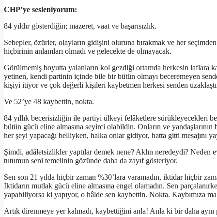
CHP’ye sesleniyorum:
84 yıldır gösterdiğin; mazeret, vaat ve başarısızlık.
Sebepler, özürler, olayların gidişini oluruna bırakmak ve her seçimden
hiçbirinin anlamları olmadı ve gelecekte de olmayacak.
Görülmemiş boyutta yalanların kol gezdiği ortamda herkesin laflara ka
yetinen, kendi partinin içinde bile bir bütün olmayı beceremeyen sende
kişiyi itiyor ve çok değerli kişileri kaybetmen herkesi senden uzaklaştı
Ve 52’ye 48 kaybettin, nokta.
84 yıllık becerisizliğin ile partiyi ülkeyi felâketlere sürükleyecekleri 
bütün gücü eline almasına seyirci olabildin. Onların ve yandaşlarının 
her şeyi yapacağı belliyken, halka onlar gidiyor, hatta gitti mesajın
Şimdi, adâletsizlikler yaptılar demek nene? Aklın neredeydi? Neden
tutumun seni temelinin gözünde daha da zayıf gösteriyor.
Sen son 21 yılda hiçbir zaman %30’lara varamadın, iktidar hiçbir zam
İktidarın mutlak gücü eline almasına engel olamadın. Sen parçalanırk
yapabiliyorsa ki yapıyor, o hâlde sen kaybettin. Nokta. Kaybımıza m
Artık direnmeye yer kalmadı, kaybettiğini anla! Anla ki bir daha ay