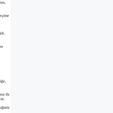
tun,
seçime
di.
ha
iğe,
asa da
ar.
lduğunu