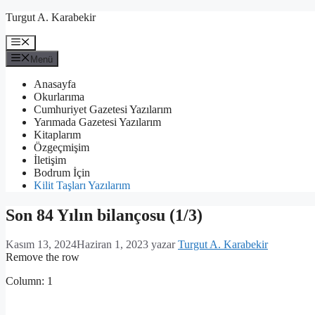
İçeriğe
Turgut A. Karabekir
atla
Menü
Menü
Anasayfa
Okurlarıma
Cumhuriyet Gazetesi Yazılarım
Yarımada Gazetesi Yazılarım
Kitaplarım
Özgeçmişim
İletişim
Bodrum İçin
Kilit Taşları Yazılarım
Son 84 Yılın bilançosu (1/3)
Kasım 13, 2024
Haziran 1, 2023
yazar
Turgut A. Karabekir
Remove the row
Column: 1