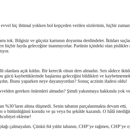
 evvel hiç ihtimal yokken bol kepçeden verilen sözlerinin, hiçbir zaman
rnı tok. Bilgisiz ve güçsüz karnının doyurma derdindeler. İktidarı suçl
n hiçbir fayda geleceğine inanmıyorlar. Partinin içindeki olan pislikler
rıyor.
belli olanlara açık kıldın. Bir kerecik olsun ders almadın. Sen sâdece iktid
bu gücü kaybettiklerinde başlarına geleceğini bildikleri ve kaybetmemek
ı yaydın. Bunu yaparken neye dayanıyordun? Sonuç aczinin ifadesi oldu!
 evvelden gereken önlemleri almadın? Şimdi yakınmaya hakkında yok v
an %30’ların altına düşmedi. Senin tabanın parçalanmakta devam etti,
en o bütünlüğünü korudu ve şu veya bu şekilde kazandı. O hâlâ istediği
ahcubiyet ekleme!
nı plağı çalmayalım. Çünkü 84 yıldır tabanın, CHP’ye rağmen, CHP’ye o