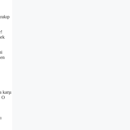
ırakıp
r!
mek
ni
den
a karşı
. O
ı