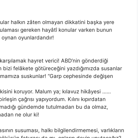
ular halkın zâten olmayan dikkatini başka yere
tulaması gereken hayâtî konular varken bunun
ır oynan oyunlardandır!
i karşılamak hayret verici! ABD’nin gönderdiği
ın bizi felâkete götüreceğini yazdığımızda susanlar
olmamıza suskunlar! “Garp cephesinde değişen
isini koruyor. Malum ya; kılavuz hikâyesi ……
irleşin çağrısı yapıyordum. Kılını kıpırdatan
 olmadığı gündemde tutulmadan bu da olmaz,
adan ne olur ki!
ının susuması, halkı bilgilendirmemesi, varlıkların
 çöküşün faturası da mı, onların deyip unutacağız?