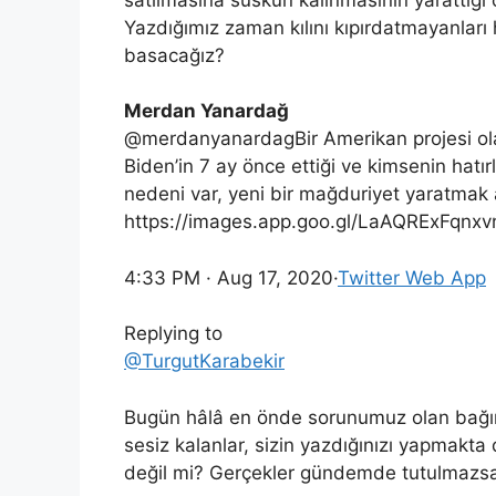
Yazdığımız zaman kılını kıpırdatmayanlar
basacağız?
Merdan Yanardağ
@merdanyanardagBir Amerikan projesi olar
Biden’in 7 ay önce ettiği ve kimsenin hatır
nedeni var, yeni bir mağduriyet yaratmak 
https://images.app.goo.gl/LaAQRExFqn
4:33 PM · Aug 17, 2020·
Twitter Web App
Replying to
@TurgutKarabekir
Bugün hâlâ en önde sorunumuz olan bağıml
sesiz kalanlar, sizin yazdığınızı yapmakt
değil mi? Gerçekler gündemde tutulmazsa h