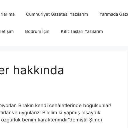
rlarıma
Cumhuriyet Gazetesi Yazılarım
Yarımada Gaze
İletişim
Bodrum İçin
Kilit Taşları Yazılarım
er hakkında
yorlar. Bırakın kendi cehâletlerinde boğulsunlar!
ırlar ve uygularız! Bilelim ki yapmış olsaydık
 özgürlük benim karakterimdir”demişti! Şimdi