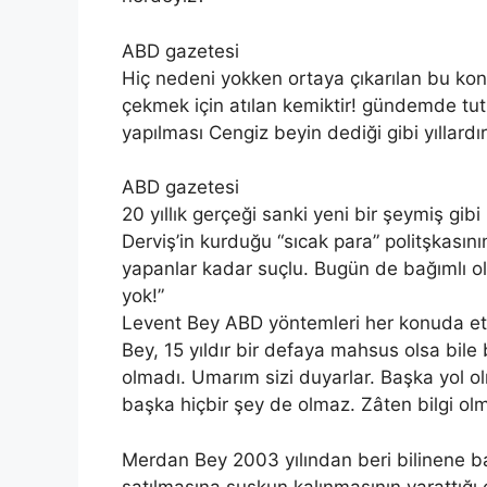
ABD gazetesi
Hiç nedeni yokken ortaya çıkarılan bu kon
çekmek için atılan kemiktir! gündemde tu
yapılması Cengiz beyin dediği gibi yıllard
ABD gazetesi
20 yıllık gerçeği sanki yeni bir şeymiş gib
Derviş’in kurduğu “sıcak para” politşkasın
yapanlar kadar suçlu. Bugün de bağımlı 
yok!”
Levent Bey ABD yöntemleri her konuda etk
Bey, 15 yıldır bir defaya mahsus olsa bile b
olmadı. Umarım sizi duyarlar. Başka yol
başka hiçbir şey de olmaz. Zâten bilgi olm
Merdan Bey 2003 yılından beri bilinene bas
satılmasına suskun kalınmasının yarattığı