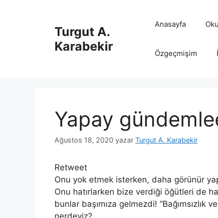
İçeriğe
atla
Anasayfa
Oku
Turgut A.
Karabekir
Özgeçmişim
Yapay gündemle
Ağustos 18, 2020
yazar
Turgut A. Karabekir
Retweet
Onu yok etmek isterken, daha görünür yapı
Onu hatırlarken bize verdiği öğütleri de hat
bunlar başımıza gelmezdi! “Bağımsızlık ve
nerdeyiz?