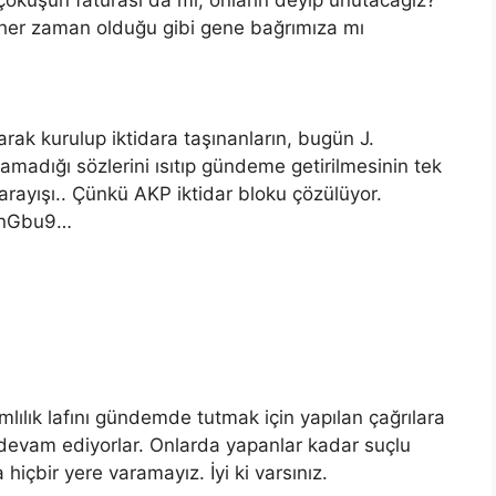
ı her zaman olduğu gibi gene bağrımıza mı
ak kurulup iktidara taşınanların, bugün J.
lamadığı sözlerini ısıtıp gündeme getirilmesinin tek
arayışı.. Çünkü AKP iktidar bloku çözülüyor.
xvnGbu9…
ılık lafını gündemde tutmak için yapılan çağrılara
a devam ediyorlar. Onlarda yapanlar kadar suçlu
içbir yere varamayız. İyi ki varsınız.