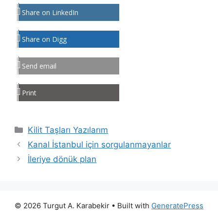
Share on LinkedIn
Share on Digg
Send email
Print
Kategoriler
Kilit Taşları Yazılarım
Kanal İstanbul için sorgulanmayanlar
İleriye dönük plan
© 2026 Turgut A. Karabekir
• Built with
GeneratePress