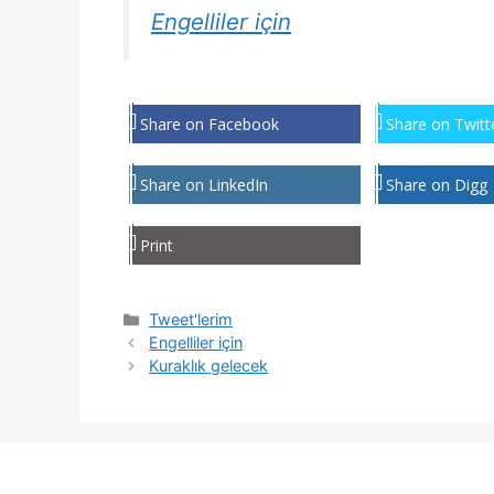
Engelliler için
Share on Facebook
Share on Twitt
Share on LinkedIn
Share on Digg
Print
Kategoriler
Tweet'lerim
Engelliler için
Kuraklık gelecek