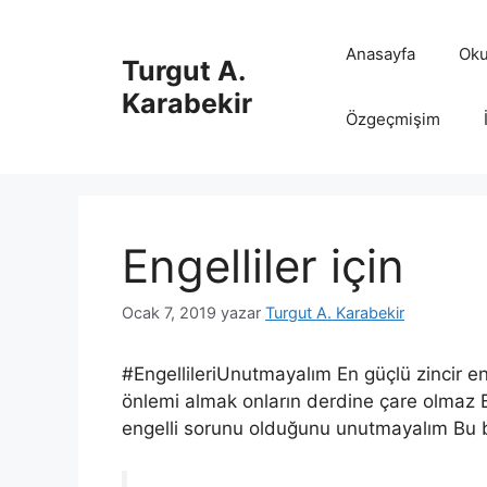
İçeriğe
atla
Anasayfa
Oku
Turgut A.
Karabekir
Özgeçmişim
Engelliler için
Ocak 7, 2019
yazar
Turgut A. Karabekir
#EngellileriUnutmayalım En güçlü zincir en
önlemi almak onların derdine çare olmaz B
engelli sorunu olduğunu unutmayalım Bu b