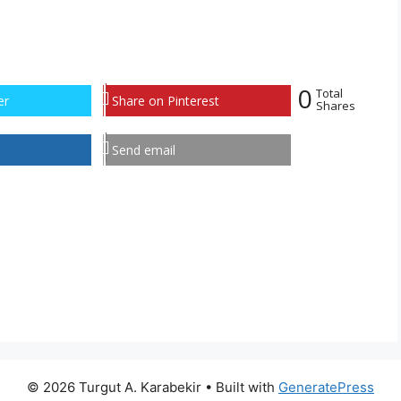
0
Total
er
Share on Pinterest
Shares
Send email
© 2026 Turgut A. Karabekir
• Built with
GeneratePress