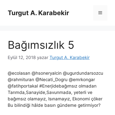
İçeriğe
atla
Turgut A. Karabekir
Menü
Bağımsızlık 5
Eylül 12, 2018
yazar
Turgut A. Karabekir
@ecolasan @hsoneryalcin @ugurdundarsozcu
@rahmituran @Necati_Dogru @emrkongar
@fatihportakal #Enerjidebağımsız olmadan
Tarımda,Sanayide,Savunmada, yeterli ve
bağımsız olamayız, Isınamayız, Ekonomi çöker
Bu bilindiği hâlde basın gündeme getirmiyor?