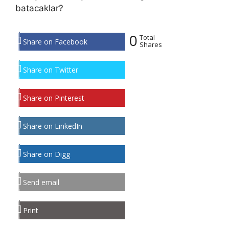
batacaklar?
0
Total
Share on Facebook
Shares
Share on Twitter
Share on Pinterest
Share on LinkedIn
Share on Digg
Send email
Print