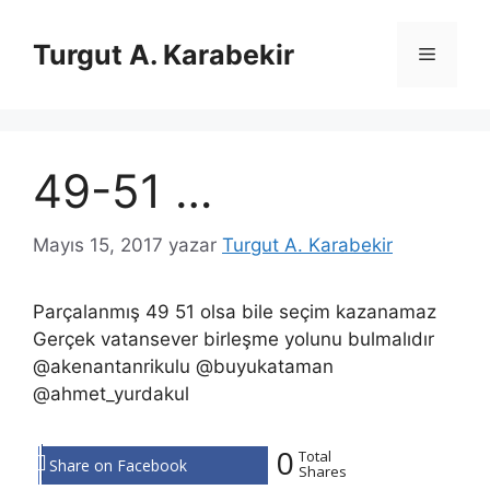
İçeriğe
atla
Turgut A. Karabekir
Menü
49-51 …
Mayıs 15, 2017
yazar
Turgut A. Karabekir
Parçalanmış 49 51 olsa bile seçim kazanamaz
Gerçek vatansever birleşme yolunu bulmalıdır
@akenantanrikulu @buyukataman
@ahmet_yurdakul
0
Total
Share on Facebook
Shares