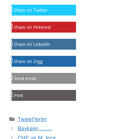
Share on Twitter
Share on Pinterest
Share on LinkedIn
Share on Digg
Send email
Print
Kategoriler
Tweet'lerim
Baykalın ……..
CHP ve M. Ince