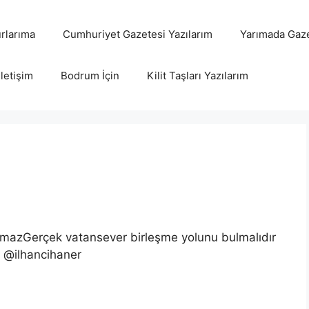
rlarıma
Cumhuriyet Gazetesi Yazılarım
Yarımada Gaze
İletişim
Bodrum İçin
Kilit Taşları Yazılarım
amazGerçek vatansever birleşme yolunu bulmalıdır
 @ilhancihaner