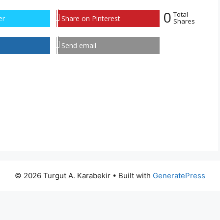
0
Total
er
Share on Pinterest
Shares
Send email
© 2026 Turgut A. Karabekir
• Built with
GeneratePress