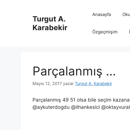
İçeriğe
atla
Anasayfa
Oku
Turgut A.
Karabekir
Özgeçmişim
Parçalanmış …
Mayıs 12, 2017
yazar
Turgut A. Karabekir
Parçalanmış 49 51 olsa bile seçim kazan
@aykuterdogdu @ilhankesici @oktayvural