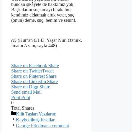
bundan şikâyete de hakkımız yok.
Başkalarını suçlamayı bırakalım,
kendimiz aldatmak artık yeter, suç
(onun) deme, suç, benim ve senin!.
(1)
(Kur’an 6/143, Yaşar Nuri Öztürk,
İmamı Azam, sayfa 448)
Share on Facebook
Share
Share on Twitter
Tweet
Share on Pinterest
Share
Share on LinkedIn
Share
Share on Digg
Share
Send email
Mail
Print
Print
0
Total
Shares
Kategoriler
Kilit Taşları Yazılarım
Kaybedilmiş fırsatlar
George Friedmana comment