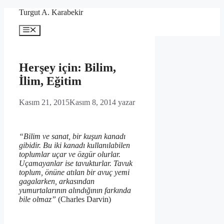
İçeriğe
Turgut A. Karabekir
atla
Menü
Herşey için: Bilim,
İlim, Eğitim
Kasım 21, 2015
Kasım 8, 2014
yazar
“Bilim ve sanat, bir kuşun kanadı
gibidir. Bu iki kanadı kullanılabilen
toplumlar uçar ve özgür olurlar.
Uçamayanlar ise tavukturlar. Tavuk
toplum, önüne atılan bir avuç yemi
gagalarken, arkasından
yumurtalarının alındığının farkında
bile olmaz”
(Charles Darvin)