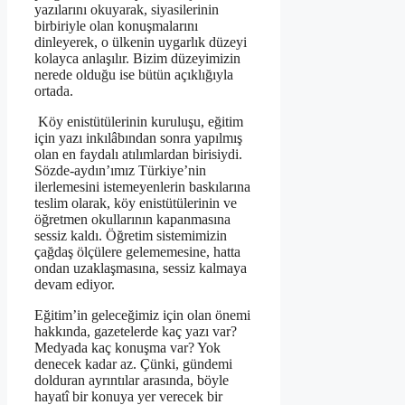
yazılarını okuyarak, siyasilerinin
birbiriyle olan konuşmalarını
dinleyerek, o ülkenin uygarlık düzeyi
kolayca anlaşılır. Bizim düzeyimizin
nerede olduğu ise bütün açıklığıyla
ortada.
Köy enistütülerinin kuruluşu, eğitim
için yazı inkılâbından sonra yapılmış
olan en faydalı atılımlardan birisiydi.
Sözde-aydın’ımız Türkiye’nin
ilerlemesini istemeyenlerin baskılarına
teslim olarak, köy enistütülerinin ve
öğretmen okullarının kapanmasına
sessiz kaldı. Öğretim sistemimizin
çağdaş ölçülere gelememesine, hatta
ondan uzaklaşmasına, sessiz kalmaya
devam ediyor.
Eğitim’in geleceğimiz için olan önemi
hakkında, gazetelerde kaç yazı var?
Medyada kaç konuşma var? Yok
denecek kadar az. Çünki, gündemi
dolduran ayrıntılar arasında, böyle
hayatî bir konuya yer verecek bir