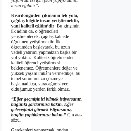
yaşam süresi için plan yapıyorsanız,
insan eğitiniz”.
Kısırdöngüden çıkmanın tek yolu,
çağdaş bilgide insan yetiştirmektir,
yani kaliteli eğitim’dir
. Bu girişimin
ilk adımı da, o öğrencileri
yetiştirebilecek, çağdaş kalitede
öğretmen yetiştirmektir. İlk
öğretimden başlayarak, bu uzun
vadeli yatırımı yapmaktan başka bir
yol yoktur. Kalitesiz öğretmenden
kaliteli öğrenci yetiştirmesi
beklenemez. Öğretmenlere değer ve
yüksek yaşam imkânı vermedikçe, bu
temel sorunumuzu çözmeye
başlamadıkça, varacağımız yer,
olduğumuz yerden farklı olmaz.
“Eğer geçmişinizi bilmek istiyorsanız,
bugünki şartlarınıza bakın. Eğer
geleceğinizi görmek istiyorsanız,
bugün yaptıklarınıza bakın.
”
Çin ata-
sözü.
Gerekenleri yapmazsak, ondan