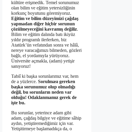
kültüre erişmedik. Temel sorunumuz
olan bilim ve eğitim yetersizliğinin
korkunç boyutunu göremiyoruz.
Eğitim ve bilim düzeyimizi çağdaş
yapmadan diğer hiçbir sorunun
çözülmeyeceğini kavramış değiliz
.
Bilim ve eğitim dalında batı ikiyüz
yıldır programlı ilerlerken, biz
Atatürk’ün vefatından sonra ve hâlâ,
nereye varacağımızı bilmeden, gözleri
bağlı, el yordamıyla yürüyoruz.
Üniversite açmakla, (adam) yetişir
sanıyoruz!
Tabiî ki başka sorunlarımız var, hem
de a yüzlerce.
Sorulması gereken
başka sorunumuz olup olmadığı
değil, bu sorunların neden var
olduğu! Odaklanmamız gerek de
işte bu.
Bu sorunlar, yeterince adam gibi
adam, çağdaş bilgiye ve eğitime sâhip
aydın, yetiştiremediğimiz için var.
Yetişitirmeye başlamadıkça da, o