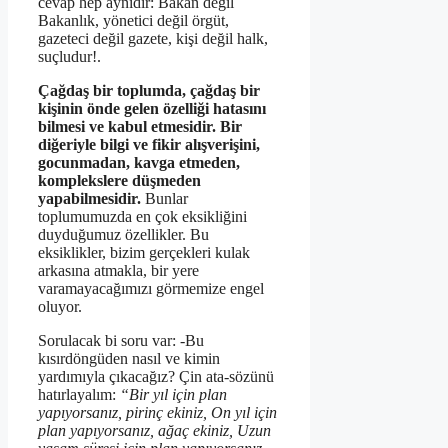
cevap hep aynıdır: Bakan değil
Bakanlık, yönetici değil örgüt,
gazeteci değil gazete, kişi değil halk,
suçludur!.
Çağdaş bir toplumda, çağdaş bir
kişinin önde gelen özelliği hatasını
bilmesi ve kabul etmesidir. Bir
diğeriyle bilgi ve fikir alışverişini,
gocunmadan, kavga etmeden,
komplekslere düşmeden
yapabilmesidir.
Bunlar
toplumumuzda en çok eksikliğini
duyduğumuz özellikler. Bu
eksiklikler, bizim gerçekleri kulak
arkasına atmakla, bir yere
varamayacağımızı görmemize engel
oluyor.
Sorulacak bi soru var: -Bu
kısırdöngüden nasıl ve kimin
yardımıyla çıkacağız? Çin ata-sözünü
hatırlayalım:
“
Bir yıl için plan
yapıyorsanız, pirinç ekiniz, On yıl için
plan yapıyorsanız, ağaç ekiniz, Uzun