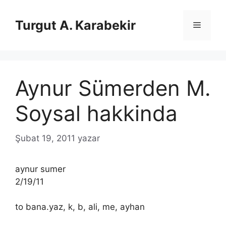
İçeriğe
atla
Turgut A. Karabekir
Menü
Aynur Sümerden M.
Soysal hakkinda
Şubat 19, 2011
yazar
aynur sumer
2/19/11
to bana.yaz, k, b, ali, me, ayhan