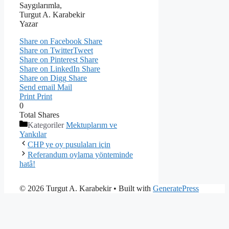
Saygılarımla,
Turgut A. Karabekir
Yazar
Share on Facebook
Share
Share on Twitter
Tweet
Share on Pinterest
Share
Share on LinkedIn
Share
Share on Digg
Share
Send email
Mail
Print
Print
0
Total
Shares
Kategoriler
Mektuplarım ve
Yankılar
CHP ye oy pusulaları için
Referandum oylama yönteminde
hatâ!
© 2026 Turgut A. Karabekir
• Built with
GeneratePress