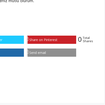
eniz mutlu olurum.
0
Total
er
Share on Pinterest
Shares
Send email