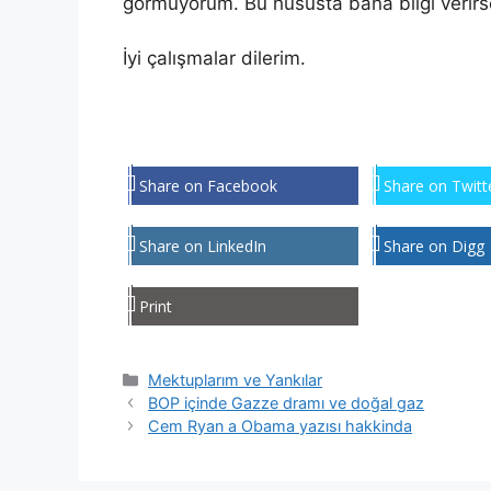
görmüyorum. Bu hususta bana bilgi verirs
İyi çalışmalar dilerim.
Share on Facebook
Share on Twitt
Share on LinkedIn
Share on Digg
Print
Kategoriler
Mektuplarım ve Yankılar
BOP içinde Gazze dramı ve doğal gaz
Cem Ryan a Obama yazısı hakkinda