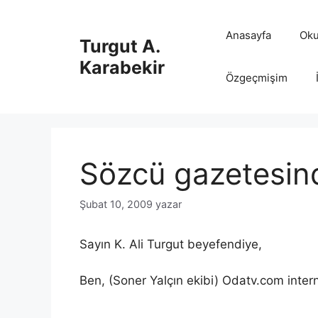
İçeriğe
atla
Anasayfa
Oku
Turgut A.
Karabekir
Özgeçmişim
Sözcü gazetesinde
Şubat 10, 2009
yazar
Sayın K. Ali Turgut beyefendiye,
Ben, (Soner Yalçın ekibi) Odatv.com inte