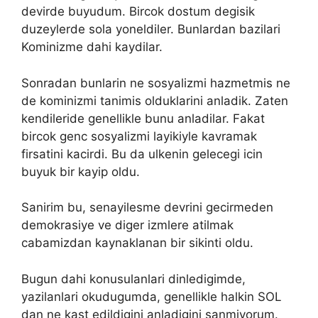
devirde buyudum. Bircok dostum degisik
duzeylerde sola yoneldiler. Bunlardan bazilari
Kominizme dahi kaydilar.
Sonradan bunlarin ne sosyalizmi hazmetmis ne
de kominizmi tanimis olduklarini anladik. Zaten
kendileride genellikle bunu anladilar. Fakat
bircok genc sosyalizmi layikiyle kavramak
firsatini kacirdi. Bu da ulkenin gelecegi icin
buyuk bir kayip oldu.
Sanirim bu, senayilesme devrini gecirmeden
demokrasiye ve diger izmlere atilmak
cabamizdan kaynaklanan bir sikinti oldu.
Bugun dahi konusulanlari dinledigimde,
yazilanlari okudugumda, genellikle halkin SOL
dan ne kast edildigini anladigini sanmiyorum.