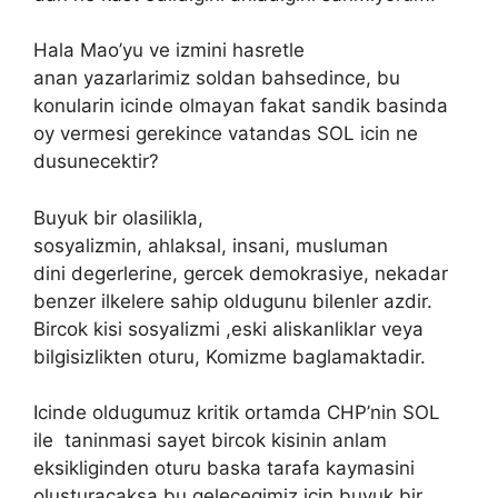
Hala Mao’yu ve izmini hasretle
anan yazarlarimiz soldan bahsedince, bu
konularin icinde olmayan fakat sandik basinda
oy vermesi gerekince vatandas SOL icin ne
dusunecektir?
Buyuk bir olasilikla,
sosyalizmin, ahlaksal, insani, musluman
dini degerlerine, gercek demokrasiye, nekadar
benzer ilkelere sahip oldugunu bilenler azdir.
Bircok kisi sosyalizmi ,eski aliskanliklar veya
bilgisizlikten oturu, Komizme baglamaktadir.
Icinde oldugumuz kritik ortamda CHP’nin SOL
ile taninmasi sayet bircok kisinin anlam
eksikliginden oturu baska tarafa kaymasini
olusturacaksa bu gelecegimiz icin buyuk bir