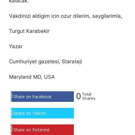
kalacak.
Vakdinizi aldigim icin ozur dilerim, saygilarimla,
Turgut Karabekir
Yazar
Cumhuriyet gazetesi, Starateji
Maryland MD, USA
0
Total
Share on Facebook
Shares
Share on Twitter
Share on Pinterest