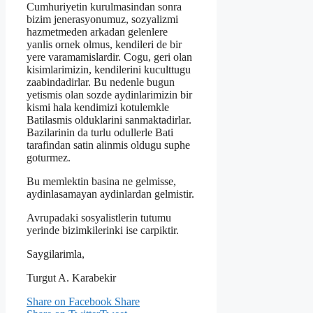
Cumhuriyetin kurulmasindan sonra
bizim jenerasyonumuz, sozyalizmi
hazmetmeden arkadan gelenlere
yanlis ornek olmus, kendileri de bir
yere varamamislardir. Cogu, geri olan
kisimlarimizin, kendilerini kuculttugu
zaabindadirlar. Bu nedenle bugun
yetismis olan sozde aydinlarimizin bir
kismi hala kendimizi kotulemkle
Batilasmis olduklarini sanmaktadirlar.
Bazilarinin da turlu odullerle Bati
tarafindan satin alinmis oldugu suphe
goturmez.
Bu memlektin basina ne gelmisse,
aydinlasamayan aydinlardan gelmistir.
Avrupadaki sosyalistlerin tutumu
yerinde bizimkilerinki ise carpiktir.
Saygilarimla,
Turgut A. Karabekir
Share on Facebook
Share