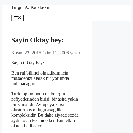
İçeriğe
Turgut A. Karabekir
atla
Menü
Sayin Oktay bey:
Kasım 23, 2015
Ekim 11, 2006
yazar
Sayin Oktay bey:
Ben ruhbilimci olmadigim icin,
musadenizi alarak bir yorumda
bulunacagim:
Turk toplumunun en belirgin
zafiyetlerinden birisi; bir asira yakin
bir zamandir Avrupaya karsi
olusturmus oldugu asagilik
kompleksidir. Bu daha ziyade sozde
aydin olan kesimde kendsini etkin
olarak belli eder.