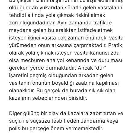
Bu çıkşta hızlanma şeridi henüz inşa edilmemiş
olduğundan yukarıdan süratle gelen vasıtaların
tehdidi altında yola çıkmak riskini almak
zorunluğundadırlar. Aynı zamanda trafikde
meydana gelen bu aralıktan istifade etmek
isteyen ikinci vasıta çok zaman önündeki vasıta
yürümeden onun arkasına çarpmaktadır. Pratik
olarak yola çıkmak isteyen vasıta kanunsuzda
olsa mecburen ana yol kenarında ve durulması
gereken yerde durmaktadır. Ancak “dur”
işaretini geçmiş olduğundan arkadan gelen
vasıtanın önünün boşaldığı zaabına kapılması
olanaklıdır. Bu gerçek de burada sık sık olan
kazaların sebeplerinden birisidir.
Diğer gülünç bir olay da kazalara zabıt tutan ve
suçlu ile suçsuzu tesbit eden Jandarma veya
polis bu gerçeğe önem vermemektedir.