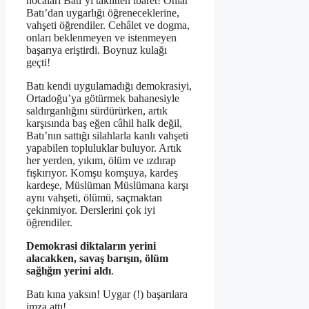
hocaları Batı’yı taklitten ibâret! Onlar
Batı’dan uygarlığı öğreneceklerine,
vahşeti öğrendiler. Cehâlet ve dogma,
onları beklenmeyen ve istenmeyen
başarıya eriştirdi. Boynuz kulağı
geçti!
Batı kendi uygulamadığı demokrasiyi,
Ortadoğu’ya götürmek bahanesiyle
saldırganlığını sürdürürken, artık
karşısında baş eğen câhil halk değil,
Batı’nın sattığı silahlarla kanlı vahşeti
yapabilen topluluklar buluyor. Artık
her yerden, yıkım, ölüm ve ızdırap
fışkırıyor. Komşu komşuya, kardeş
kardeşe, Müslüman Müslümana karşı
aynı vahşeti, ölümü, saçmaktan
çekinmiyor. Derslerini çok iyi
öğrendiler.
Demokrasi diktaların yerini
alacakken, savaş barışın, ölüm
sağlığın yerini aldı
.
Batı kına yaksın! Uygar (!) başarılara
imza attı!