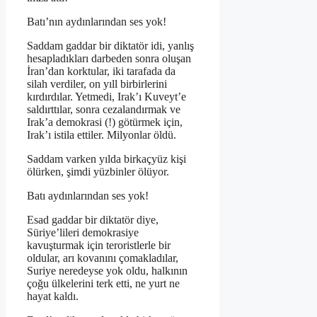
Batı’nın aydınlarından ses yok!
Saddam gaddar bir diktatör idi, yanlış
hesapladıkları darbeden sonra oluşan
İran’dan korktular, iki tarafada da
silah verdiler, on yıll birbirlerini
kırdırdılar. Yetmedi, Irak’ı Kuveyt’e
saldırttılar, sonra cezalandırmak ve
Irak’a demokrasi (!) götürmek için,
Irak’ı istila ettiler. Milyonlar öldü.
Saddam varken yılda birkaçyüz kişi
ölürken, şimdi yüzbinler ölüyor.
Batı aydınlarından ses yok!
Esad gaddar bir diktatör diye,
Süriye’lileri demokrasiye
kavuşturmak için teroristlerle bir
oldular, arı kovanını çomakladılar,
Suriye neredeyse yok oldu, halkının
çoğu ülkelerini terk etti, ne yurt ne
hayat kaldı.