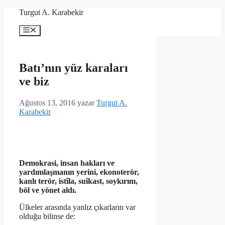
İçeriğe
Turgut A. Karabekir
atla
Menü
Batı’nın yüz karaları
ve biz
Ağustos 13, 2016
yazar
Turgut A.
Karabekir
Demokrasi, insan hakları ve
yardımlaşmanın yerini, ekonoterör,
kanlı terör, istîla, suîkast, soykırım,
böl ve yönet aldı.
Ülkeler arasında yanlız çıkarların var
olduğu bilinse de: