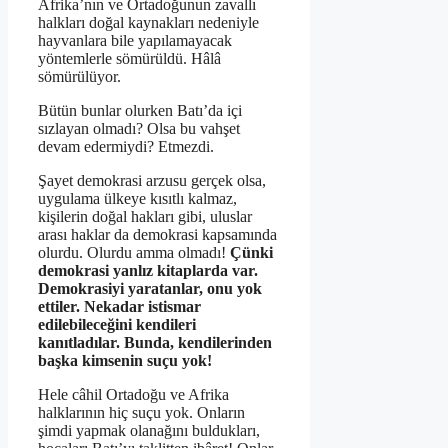
Afrika’nın ve Ortadoğunun zavallı
halkları doğal kaynakları nedeniyle
hayvanlara bile yapılamayacak
yöntemlerle sömürüldü. Hâlâ
sömürülüyor.
Bütün bunlar olurken Batı’da içi
sızlayan olmadı? Olsa bu vahşet
devam edermiydi? Etmezdi.
Şayet demokrasi arzusu gerçek olsa,
uygulama ülkeye kısıtlı kalmaz,
kişilerin doğal hakları gibi, uluslar
arası haklar da demokrasi kapsamında
olurdu. Olurdu amma olmadı!
Çünki
demokrasi yanlız kitaplarda var.
Demokrasiyi yaratanlar, onu yok
ettiler. Nekadar istismar
edilebileceğini kendileri
kanıtladılar. Bunda, kendilerinden
başka kimsenin suçu yok!
Hele câhil Ortadoğu ve Afrika
halklarının hiç suçu yok. Onların
şimdi yapmak olanağını buldukları,