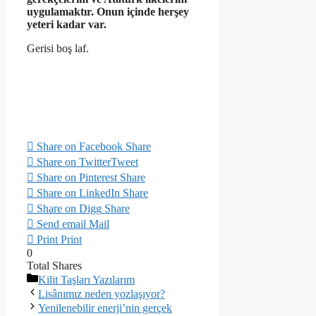
uygulamaktır. Onun içinde herşey
yeteri kadar var.
Gerisi boş laf.
Share on Facebook
Share
Share on Twitter
Tweet
Share on Pinterest
Share
Share on LinkedIn
Share
Share on Digg
Share
Send email
Mail
Print
Print
0
Total
Shares
Kategoriler
Kilit Taşları Yazılarım
Lisânımız neden yozlaşıyor?
Yenilenebilir enerji’nin gerçek