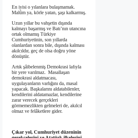
En iyisi o yılanlara bulaşmamak.
Malûm ya, körle yatan, şaşı kalkarmış.
Uzun yıllar bu vahşetin dışında
kalmayı başarmış ve Batı’nın utancına
ortak olmamış Türkiye
Cumhuriyetinin, son yıllarda
olanlardan sonra bile, dışında kalması
akılcıldır, geç de olsa doğru yöne
dönüştür.
Artık şâibelenmiş Demokrasi lafıyla
bir yere varılmaz. Masallaşan
demokrasi aldatmacası,
uygulayanların varlığını da, masal
yapacak. Başkalarını aldatabilenler,
kendilerini aldatamazlar, kendilerine
zarar verecek gerçekleri
görmemezlikten gelmeleri de, akılcıl
olmaz ve felâketlere gider.
Çıkar yol, Cumhuriyet düzeninin
gerekçelerini ve Atatürk ilkelerini