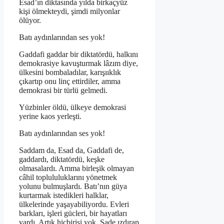
Esad’ın diktasında yılda birkaçyüz
kişi ölmekteydi, şimdi milyonlar
ölüyor.
Batı aydınlarından ses yok!
Gaddafi gaddar bir diktatördü, halkını
demokrasiye kavuşturmak lâzım diye,
ülkesini bombaladılar, karışııklık
çıkartıp onu linç ettirdiler, amma
demokrasi bir türlü gelmedi.
Yüzbinler öldü, ülkeye demokrasi
yerine kaos yerleşti.
Batı aydınlarından ses yok!
Saddam da, Esad da, Gaddafi de,
gaddardı, diktatördü, keşke
olmasalardı. Amma birleşik olmayan
câhil toplululuklarını yönetmek
yolunu bulmuşlardı. Batı’nın güya
kurtarmak istedikleri halklar,
ülkelerinde yaşayabiliyordu. Evleri
barkları, işleri gücleri, bir hayatları
vardı. Artık hiçbirisi yok. Sade ızdırap