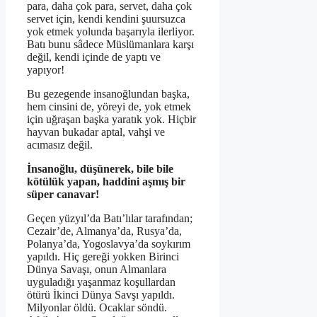
para, daha çok para, servet, daha çok
servet için, kendi kendini şuursuzca
yok etmek yolunda başarıyla ilerliyor.
Batı bunu sâdece Müslümanlara karşı
değil, kendi içinde de yaptı ve
yapıyor!
Bu gezegende insanoğlundan başka,
hem cinsini de, yöreyi de, yok etmek
için uğraşan başka yaratık yok. Hiçbir
hayvan bukadar aptal, vahşi ve
acımasız değil.
İnsanoğlu, düşünerek, bile bile
kötülük yapan, haddini aşmış bir
süper canavar!
Geçen yüzyıl’da Batı’lılar tarafından;
Cezair’de, Almanya’da, Rusya’da,
Polanya’da, Yogoslavya’da soykırım
yapıldı. Hiç gereği yokken Birinci
Dünya Savaşı, onun Almanlara
uyguladığı yaşanmaz koşullardan
ötürü İkinci Dünya Savşı yapıldı.
Milyonlar öldü. Ocaklar söndü.