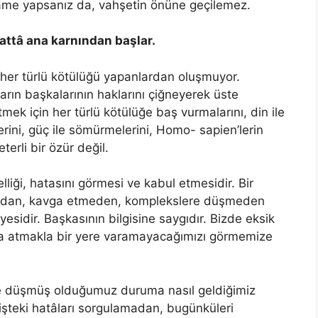
lâme yapsanız da, vahşetin önüne geçilemez.
attâ ana karnından başlar.
in her türlü kötülüğü yapanlardan oluşmuyor.
ların başkalarının haklarını çiğneyerek üste
mek için her türlü kötülüğe baş vurmalarını, din ile
ini, güç ile sömürmelerini, Homo- sapien’lerin
erli bir özür değil.
lliği, hatasını görmesi ve kabul etmesidir. Bir
cunmadan, kavga etmeden, komplekslere düşmeden
esidir. Başkasının bilgisine saygıdır. Bizde eksik
sına atmakla bir yere varamayacağımızı görmemize
e düşmüş olduğumuz duruma nasıl geldiğimiz
şteki hatâları sorgulamadan, bugünküleri