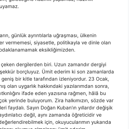
ruyamaz.
rın, günlük ayrıntılarla uğraşması, ülkenin
er vermemesi, siyasetle, politikayla ve dinle olan
a odaklanamamak eksikliğimizden.
gi çeken dergilerden biri. Uzun zamandır dergiyi
eşekkür borçluyuz. Ümit ederim ki son zamanlarda
geniş bir kitle tarafından izleniyordur. 23 Ocak,
ış olan uygarlık hakkındaki yazılarımdan sonra,
bıtkınlığını ifade eden yazısına rağmen, hâlâ bu
çok yerinde buluyorum. Zira halkımızın, sözde var
leri faydalı. Sayın Doğan Kuban’ın yıllardır değişik
aydınlatıcı değil, aynı zamanda öğreticidir ve
değerlendirebilmek için, okuyucularımın yukarıda