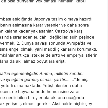
z da olsa dünyanın yok olması ihtimâlini kabul
bası atıldığında Japonya teslim olmaya hazırdı
anın atılmasına karar verenler ve daha sonra
n kalana kadar yaklaşanlar, Castro’ya karşı
sında ısrar edenler, câhil değildiler, sulh peşinde
ğı vermek, 2. Dünya savaşı sonunda Avrupa’da ve
ına engel olmak, yâni maddi çıkarlarını korumaktı.
kânlar artıkça istekler de arttı ve emperyalistlerin
aha da akıl almaz boyutlara erişti.
alkın egemenliğidir. Amma, milletin kendini
 ve iyi eğitim görmüş olması şarttır……..”
demiş
.
 yeterli olmamaktadır. Yetiştirilenlerin daha
sevecen, ne hayvana nede hemcinsine zarar
e nedir bilen bireyler olarak, ana ocağında
rak yetişmiş olması gerekir. Aksi halde hiçbir şey