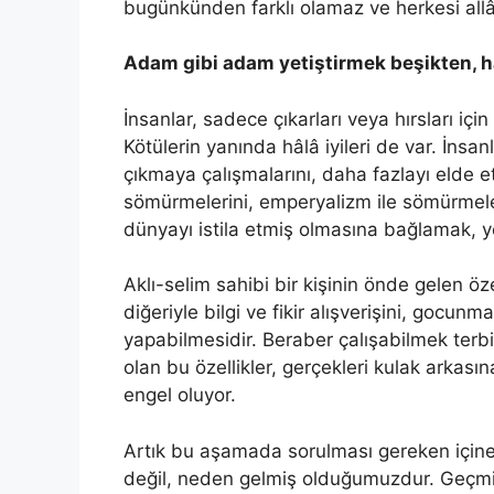
bugünkünden farklı olamaz ve herkesi al
Adam gibi adam yetiştirmek beşikten, h
İnsanlar, sadece çıkarları veya hırsları iç
Kötülerin yanında hâlâ iyileri de var. İnsan
çıkmaya çalışmalarını, daha fazlayı elde et
sömürmelerini, emperyalizm ile sömürmeler
dünyayı istila etmiş olmasına bağlamak, yet
Aklı-selim sahibi bir kişinin önde gelen öze
diğeriyle bilgi ve fikir alışverişini, go
yapabilmesidir. Beraber çalışabilmek terbiy
olan bu özellikler, gerçekleri kulak arka
engel oluyor.
Artık bu aşamada sorulması gereken için
değil, neden gelmiş olduğumuzdur. Geçmi