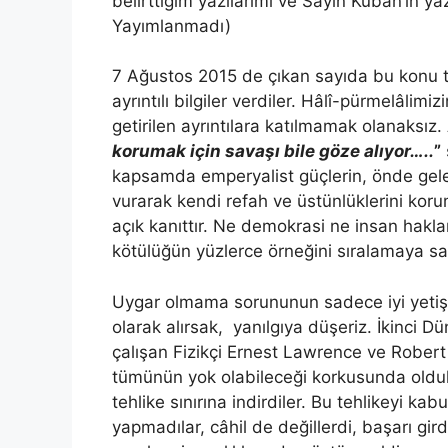
belirttiğim yazılarımı ve Sayın Kuban’ın ya
Yayımlanmadı)
7 Ağustos 2015 de çıkan sayıda bu konu t
ayrıntılı bilgiler verdiler. Hâlî-pürmelâlimi
getirilen ayrıntılara katılmamak olanaksız
korumak için savaşı bile göze alıyor…..
”
kapsamda emperyalist güçlerin, önde gele
vurarak kendi refah ve üstünlüklerini kor
açık kanıttır. Ne demokrasi ne insan haklar
kötülüğün yüzlerce örneğini sıralamaya sa
Uygar olmama sorununun sadece iyi yetişt
olarak alırsak, yanılgıya düşeriz. İkinci
çalışan Fizikçi Ernest Lawrence ve Robe
tümünün yok olabileceği korkusunda oldukla
tehlike sınırına indirdiler. Bu tehlikeyi kabu
yapmadılar, câhil de değillerdi, başarı gir