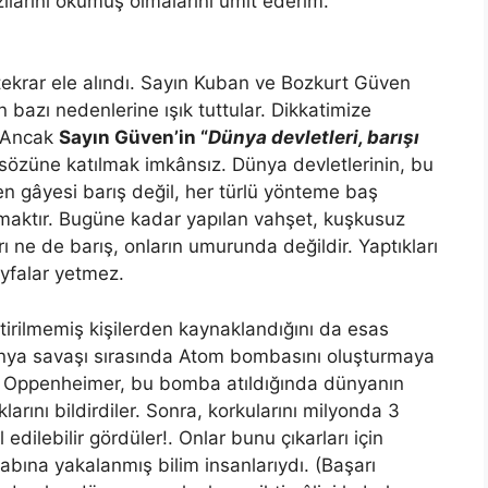
zılarını okumuş olmalarını ümit ederim.
ekrar ele alındı. Sayın Kuban ve Bozkurt Güven
zin bazı nedenlerine ışık tuttular. Dikkatimize
. Ancak
Sayın Güven’in
“
Dünya devletleri, barışı
sözüne katılmak imkânsız. Dünya devletlerinin, bu
n gâyesi barış değil, her türlü yönteme baş
umaktır. Bugüne kadar yapılan vahşet, kuşkusuz
ı ne de barış, onların umurunda değildir. Yaptıkları
yfalar yetmez.
irilmemiş kişilerden kaynaklandığını da esas
 Dünya savaşı sırasında Atom bombasını oluşturmaya
rt Oppenheimer, bu bomba atıldığında dünyanın
rını bildirdiler. Sonra, korkularını milyonda 3
l edilebilir gördüler!. Onlar bunu çıkarları için
dabına yakalanmış bilim insanlarıydı. (Başarı