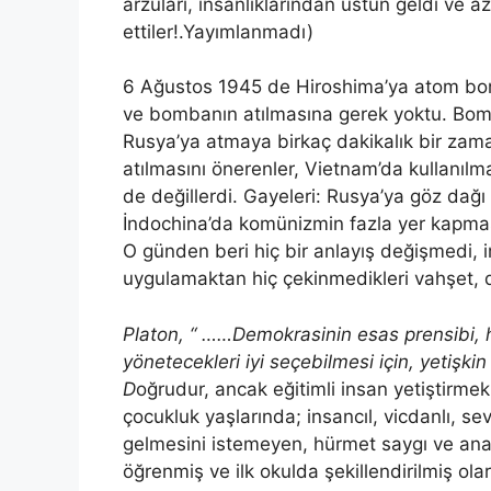
arzuları, insanlıklarından üstün geldi ve a
ettiler!.Yayımlanmadı)
6 Ağustos 1945 de Hiroshima’ya atom bom
ve bombanın atılmasına gerek yoktu. Bomb
Rusya’ya atmaya birkaç dakikalık bir zama
atılmasını önerenler, Vietnam’da kullanılma
de değillerdi. Gayeleri: Rusya’ya göz da
İndochina’da komünizmin fazla yer kapmas
O günden beri hiç bir anlayış değişmedi, im
uygulamaktan hiç çekinmedikleri vahşet, d
Platon, “ ……Demokrasinin esas prensibi, h
yönetecekleri iyi seçebilmesi için, yetişkin
D
oğrudur, ancak eğitimli insan yetiştirmek
çocukluk yaşlarında; insancıl, vicdanlı, 
gelmesini istemeyen, hürmet saygı ve anan
öğrenmiş ve ilk okulda şekillendirilmiş ola