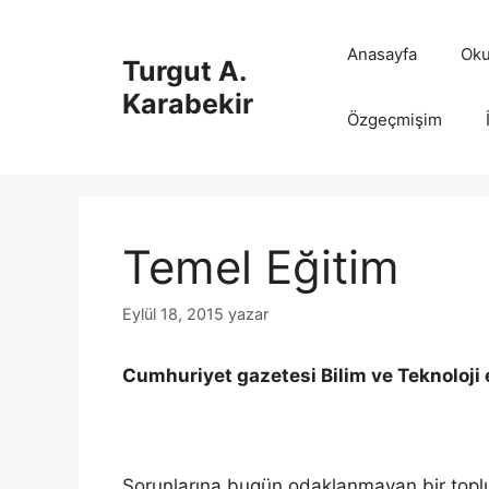
İçeriğe
atla
Anasayfa
Oku
Turgut A.
Karabekir
Özgeçmişim
Temel Eğitim
Eylül 18, 2015
yazar
Cumhuriyet gazetesi Bilim ve Teknoloji e
Sorunlarına bugün odaklanmayan bir toplu