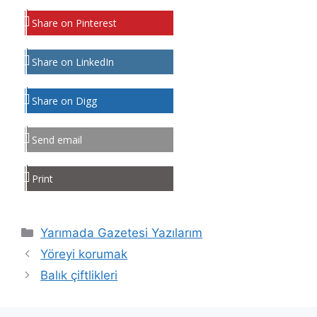
Share on Pinterest
Share on LinkedIn
Share on Digg
Send email
Print
Kategoriler
Yarımada Gazetesi Yazılarım
Yöreyi korumak
Balık çiftlikleri