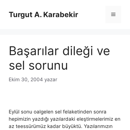
İçeriğe
atla
Turgut A. Karabekir
Menü
Başarılar dileği ve
sel sorunu
Ekim 30, 2004
yazar
Eylül sonu oalgelen sel felaketinden sonra
hepimizin yazdığı yazılardaki eleştirmelerimiz en
az teessürümüz kadar büyüktü. Yazılarımızın