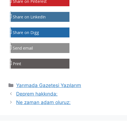
Share on Pinterest
Share on LinkedIn
Share on Digg
Send email
Print
Kategoriler
Yarımada Gazetesi Yazılarım
Deprem hakkında:
Ne zaman adam oluruz: